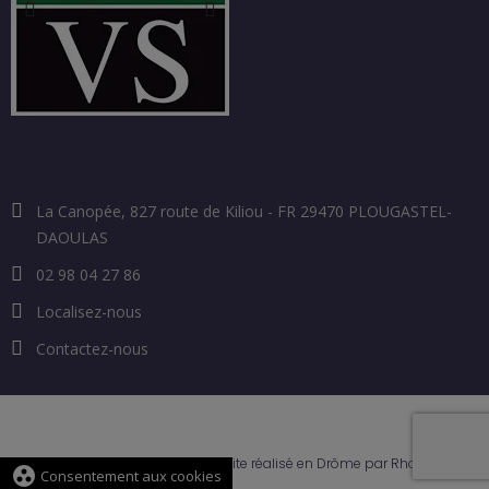
COORDONNÉES
La Canopée, 827 route de Kiliou - FR 29470 PLOUGASTEL-
DAOULAS
02 98 04 27 86
Localisez-nous
Contactez-nous
Site réalisé en Drôme par Rhonalpcom
group_work
Consentement aux cookies