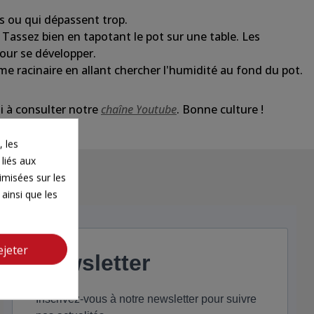
s ou qui dépassent trop.
. Tassez bien en tapotant le pot
sur
une
table. Les
pour se développer.
ème
racinaire en allant chercher
l'humidité
au fond du pot.
i à consulter notre
chaîne
Y
outube
. Bonne culture !
 les
 liés aux
timisées sur les
ainsi que les
ejeter
Newsletter
Inscrivez-vous à notre newsletter pour suivre