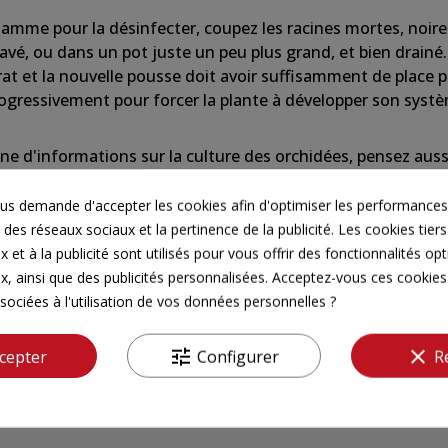
lamme pour la désinfecter, coupez les racines mortes, noire
lavé, ou
dans
un pot juste un
peu
plus grand, et bien drainé
rat et la nouvelle pousse doit avoir suffisamment de place 
rogressivement pour forcer la plante à développer son
syst
ne d'informations
sur
la culture des orchidées, pensez auss
s demande d'accepter les cookies afin d'optimiser les performances,
 des réseaux sociaux et la pertinence de la publicité. Les cookies tiers
 et à la publicité sont utilisés pour vous offrir des fonctionnalités op
x, ainsi que des publicités personnalisées. Acceptez-vous ces cookies 
sociées à l'utilisation de vos données personnelles ?
tune
clear
cepter
Configurer
R