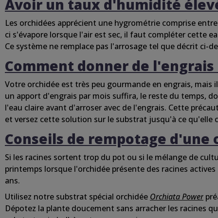
Avoir un
taux
d'humidité
élev
Les orchidées apprécient
une
hygrométrie
comprise
entre
ci
s'évapore lorsque
l'air
est sec, il faut
compléter
cette
eau
Ce
système
ne remplace pas l'arrosage
tel
que décrit
ci-d
Comment donner de l'engrais
Votre
orchidée
est
très
peu
gourmande en engrais, mais il
un apport d'engrais par mois suffira, le reste du temps, 
l'eau
claire
avant
d'arroser
avec de l'engrais.
Cette
précau
et versez
cette
solution
sur
le substrat
jusqu'à
ce
qu'elle
c
Conseils
de rempotage
d'une
Si les racines
sortent
trop du pot ou si le mélange de cul
printemps
lorsque l'orchidée présente des racines actives
ans.
Utilisez notre substrat spécial
orchidée
Orchiata
Power
pré
Dépotez la plante doucement sans arracher les racines qui p