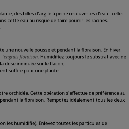
plante, des
billes
d'argile à
peine
recouvertes
d'eau
:
celle-
ans
cette
eau au risque de faire pourrir les racines.
.
nte
une
nouvelle pousse et pendant la
floraison
. En hiver,
t
l'
engrais
floraison
. Humidifiez
toujours
le substrat avec de
la dose indiquée
sur
le flacon,
ient
suffire pour
une
plante.
votre
orchidée
.
Cette
opération
s'effectue de
préférence
au
 pendant la
floraison
. Rempotez
idéalement
tous les deux
on les humidifie). Enlevez toutes les particules de