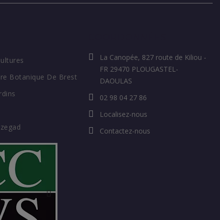
COORDONNÉES
La Canopée, 827 route de Kiliou -
Cultures
FR 29470 PLOUGASTEL-
re Botanique De Brest
DAOULAS
rdins
02 98 04 27 86
Localisez-nous
ozegad
Contactez-nous