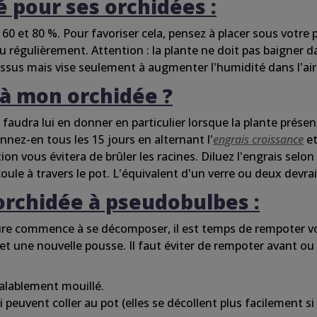
é
pour ses orchidées :
60 et 80 %. Pour favoriser
cela
, pensez à placer sous votre 
 régulièrement. Attention : la plante ne doit pas
baigner
d
essus
mais vise seulement à augmenter
l'humidité
dans
l'air
 à mon
orchidée
?
 faudra lui en donner en
particulier
lorsque la plante prése
donnez-en tous les 15
jours
en alternant
l'
engrais
croissance
e
tion vous
évitera
de
brûler
les racines. Diluez l'engrais
selon
oule à
travers
le pot.
L'équivalent
d'un
verre ou deux
devra
orchidée
à pseudobulbes :
ture commence à se
décomposer
, il est temps de rempoter 
 et
une
nouvelle pousse. Il faut
éviter
de rempoter avant ou
alablement mouillé.
euvent coller au pot (elles se décollent plus facilement si 