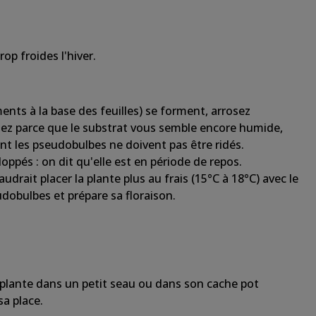
 trop
froides
l'hiver.
ts à la base des feuilles) se forment, arrosez
tez
parce que le substrat vous
semble
encore humide,
nt les pseudobulbes ne doivent pas être ridés.
ppés : on dit
qu'elle
est en
période
de repos.
audrait placer la plante plus au frais (15°C à 18°C) avec le
udobulbes et prépare sa
floraison
.
 plante
dans
un petit seau ou
dans
son cache pot
sa place.