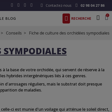
Contactez-nous
02 98 04 27 86
0
LE BLOG
Conseils
Fiche de culture des orchidées sympodiales
S
SYMPODIALES
 à la base de votre
orchidée
, qui
servent
de réserve à la
les hybrides intergénériques
liés
à ces genres.
in d'arrosages
réguliers
, mais le substrat doit
presque
apparition de maladies.
i
celle-ci
est munie
d'un
voilage qui
atténue
le
soleil
direct,