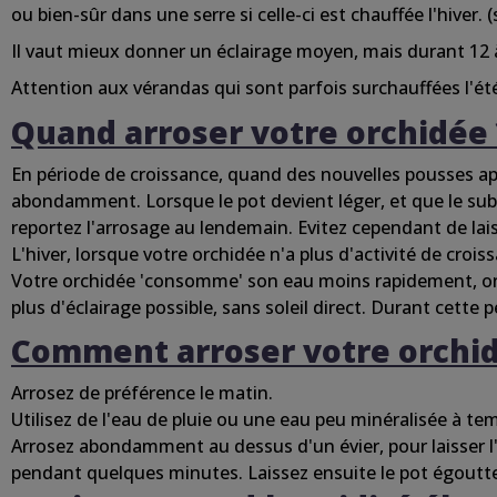
ou bien-sûr
dans
une
serre
si
celle-ci
est chauffée l'hiver. (
Il vaut mieux donner un éclairage moyen, mais durant 12 à
Attention aux vérandas qui
sont
parfois
surchauffées
l'ét
Quand
arroser
votre
orchidée
En
période
de croissance, quand des nouvelles pousses app
abondamment
. Lorsque le pot
devient
léger, et que le sub
reportez
l'arrosage au
lendemain
. Evitez
cependant
de lai
L'hiver
, lorsque votre
orchidée
n'a plus d'activité de croi
Votre
orchidée
'consomme' son eau
moins
rapidement, o
plus d'éclairage possible, sans
soleil
direct. Durant
cette
p
Comment
arroser
votre
orchi
Arrosez de
préférence
le matin.
Utilisez de
l'eau
de pluie ou
une
eau
peu
minéralisée
à tem
Arrosez
abondamment
au dessus
d'un
évier
, pour laisser
pendant
quelques
minutes. Laissez ensuite le pot
égoutt