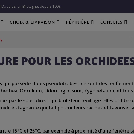
l Daoulas, en Bretagne, depuis 1998.​
CHOIX & LIVRAISON
PÉPINIÈRE
CONSEILS
s
TURE POUR LES
ORCHIDEE
ées qui possèdent des pseudobulbes : ce
sont
des renflements
osthechea, Oncidium, Odontoglossum, Zygopetalum, et tous 
mais pas le
soleil
direct qui brûle
leur
feuillage.
Elles
ont beso
idité stagnante qui fait pourrir
leurs
racines et
favorise
l'
entre
15°C et 25°C, par exemple à proximité
d'une
fenêtre s