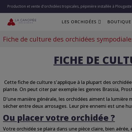
Production et vente d'orchidées tropicales, pépinière installée à Plougaste
LES ORCHIDÉES
BOUTIQUE
Fiche de culture des orchidées sympodiale
FICHE DE CUL
Cette
fiche de culture s'applique à la plupart des orchid
plante. On
peut
citer par exemple les genres Brassia, Pr
D'une
manière
générale
, les orchidées aiment la lumière 
sécher
entre
deux arrosages. Leur
pire
ennemi est
une
hum
Ou placer votre
orchidée
?
Votre
orchidée
se plaira
dans
une
pièce
claire
, bien aérée,