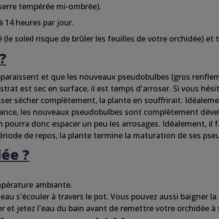
serre
tempérée mi-ombrée).
 14 heures par jour.
é (le
soleil
risque de
brûler
les feuilles de votre
orchidée
) et
?
araissent et que les nouveaux pseudobulbes (gros renflemen
strat est sec en surface, il est temps
d'arroser
. Si vous
hési
sser sécher complètement, la plante en souffrirait. Idéaleme
ssance, les nouveaux pseudobulbes
sont
complètement dévelo
n pourra donc espacer un
peu
les arrosages. Idéalement, il f
ériode
de repos, la plante
termine
la maturation de ses pse
dée
?
pérature
ambiante
.
l'eau
s'écouler à
travers
le pot. Vous
pouvez
aussi
baigner
la
er
et jetez
l'eau
du
bain
avant de remettre votre
orchidée
à 