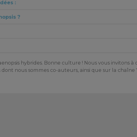
dées :
nopsis ?
opsis hybrides. Bonne culture ! Nous vous invitons à d
s dont nous sommes co-auteurs, ainsi que sur la chaîn