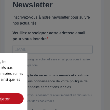
Newsletter
Inscrivez-vous à notre newsletter pour suivre
nos actualités.
Veuillez renseigner votre adresse email
pour vous inscrire
Veuillez renseigner votre adresse email pour vous inscrire.
 les
Ex. : abc@xyz.com
 liés aux
timisées sur les
J'accepte de recevoir vos e-mails et confirme
ainsi que les
avoir pris connaissance de votre politique de
confidentialité et mentions légales.
Vous pouvez vous désinscrire à tout moment en cliquant sur
ejeter
le lien présent dans nos emails.