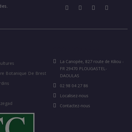
ées.
COORDONNÉES
La Canopée, 827 route de Kiliou -
Cultures
FR 29470 PLOUGASTEL-
re Botanique De Brest
DAOULAS
rdins
02 98 04 27 86
Localisez-nous
ozegad
Contactez-nous