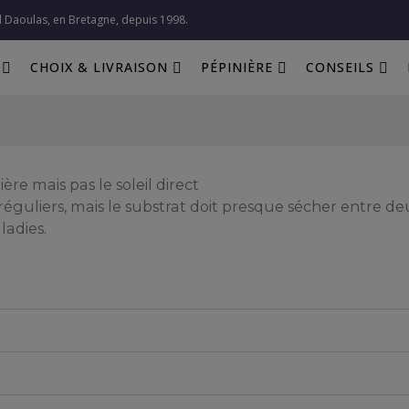
l Daoulas, en Bretagne, depuis 1998.​
CHOIX & LIVRAISON
PÉPINIÈRE
CONSEILS
re mais pas le soleil direct
s réguliers, mais le substrat doit presque sécher entre
ladies.