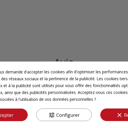
Avis
s demande d'accepter les cookies afin d'optimiser les performances,
Votre avis est précieux,
 des réseaux sociaux et la pertinence de la publicité. Les cookies tiers
partagez votre expérience
 et à la publicité sont utilisés pour vous offrir des fonctionnalités op
x, ainsi que des publicités personnalisées. Acceptez-vous ces cookies 
4,7/5
sociées à l'utilisation de vos données personnelles ?
tune
clear
cepter
Configurer
R
Tous les avis ->