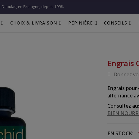
l Daoulas, en Bretagne, depuis 1998.​
CHOIX & LIVRAISON
PÉPINIÈRE
CONSEILS
Engrais 
Donnez vot
Engrais pour 
alternance ave
Consultez auss
BIEN NOURR
EN STOCK: