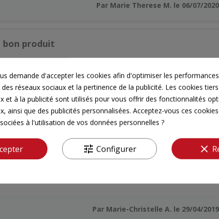
Par Marie Therese M. le 06/07/2020
bon produit
s demande d'accepter les cookies afin d'optimiser les performances,
 des réseaux sociaux et la pertinence de la publicité. Les cookies tiers
 et à la publicité sont utilisés pour vous offrir des fonctionnalités op
Par Thierry F. le 18/04/2020
x, ainsi que des publicités personnalisées. Acceptez-vous ces cookies 
sociées à l'utilisation de vos données personnelles ?
n tt ses promesse
tune
clear
cepter
Configurer
R
Par Marie-Christelle A. le 29/04/2019