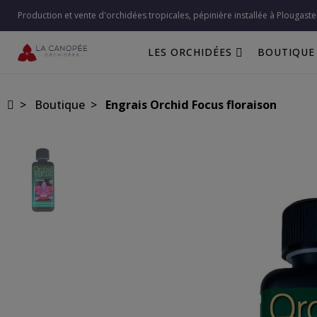
Production et vente d'orchidées tropicales, pépinière installée à Plougaste
LES ORCHIDÉES
BOUTIQUE
Boutique
Engrais Orchid Focus floraison