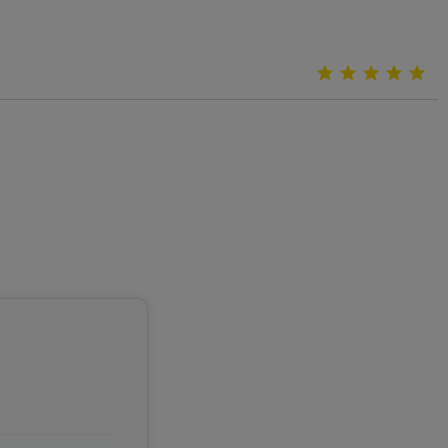




