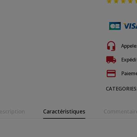




Appele
Expédi
Paieme
CATEGORIES
escription
Caractéristiques
Commentair