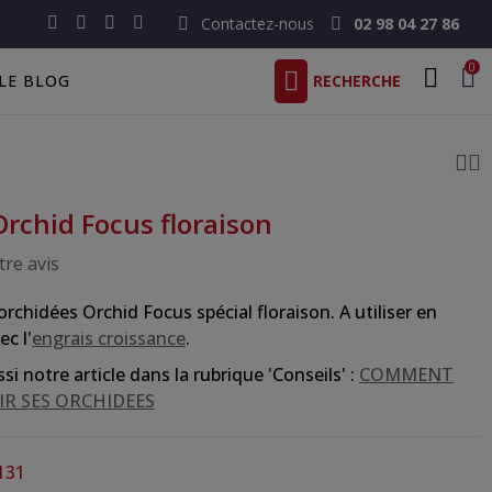
Contactez-nous
02 98 04 27 86
0
LE BLOG
Orchid Focus floraison
re avis
orchidées Orchid Focus spécial floraison. A utiliser en
c l'
engrais croissance
.
i notre article dans la rubrique 'Conseils' :
COMMENT
IR SES ORCHIDEES
131