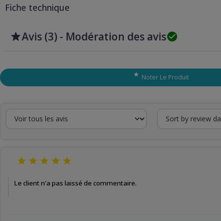
Fiche technique
Avis (3) - Modération des avis



Noter Le Produit





Le client n'a pas laissé de commentaire.