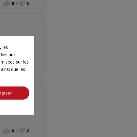


0
-
0
 les
 liés aux
timisées sur les


0
-
0
ainsi que les
ejeter


0
-
0