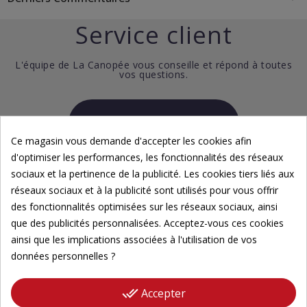
Service client
L'équipe de La Canopée vous conseille et répond à toutes
vos questions.
02 98 04 27 86
Ce magasin vous demande d'accepter les cookies afin
d'optimiser les performances, les fonctionnalités des réseaux
Contactez-nous par email
sociaux et la pertinence de la publicité. Les cookies tiers liés aux
La serre est ouverte au public les jeudi, vendredi et samedi
réseaux sociaux et à la publicité sont utilisés pour vous offrir
(Fermé du dimanche au mercredi et les jours fériés)
des fonctionnalités optimisées sur les réseaux sociaux, ainsi
Horaires : 10h - 12h et 13h - 17h
que des publicités personnalisées. Acceptez-vous ces cookies
ainsi que les implications associées à l'utilisation de vos
Avis
données personnelles ?
Votre avis est précieux,
done_all
Accepter