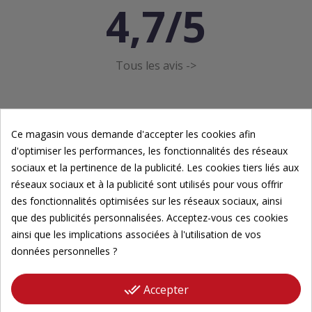
4,7/5
Tous les avis ->
Ce magasin vous demande d'accepter les cookies afin
d'optimiser les performances, les fonctionnalités des réseaux
sociaux et la pertinence de la publicité. Les cookies tiers liés aux
Newsletter
réseaux sociaux et à la publicité sont utilisés pour vous offrir
des fonctionnalités optimisées sur les réseaux sociaux, ainsi
Inscrivez-vous à notre newsletter pour suivre nos
que des publicités personnalisées. Acceptez-vous ces cookies
actualités.
ainsi que les implications associées à l'utilisation de vos
données personnelles ?
Veuillez renseigner votre adresse email pour
vous inscrire
done_all
Accepter