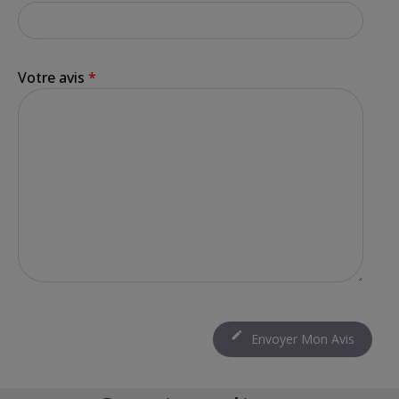
Votre avis
*

Envoyer Mon Avis