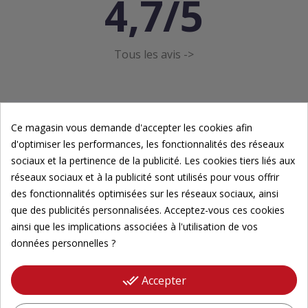
4,7/5
Tous les avis ->
Ce magasin vous demande d'accepter les cookies afin
d'optimiser les performances, les fonctionnalités des réseaux
sociaux et la pertinence de la publicité. Les cookies tiers liés aux
Newsletter
réseaux sociaux et à la publicité sont utilisés pour vous offrir
des fonctionnalités optimisées sur les réseaux sociaux, ainsi
Inscrivez-vous à notre newsletter pour suivre nos
que des publicités personnalisées. Acceptez-vous ces cookies
actualités.
ainsi que les implications associées à l'utilisation de vos
données personnelles ?
Veuillez renseigner votre adresse email pour
vous inscrire
done_all
Accepter