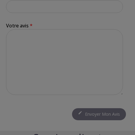
Votre avis
*

Envoyer Mon Avis