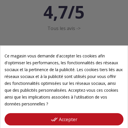
4,7/5
Tous les avis ->
Ce magasin vous demande d'accepter les cookies afin
d'optimiser les performances, les fonctionnalités des réseaux
sociaux et la pertinence de la publicité. Les cookies tiers liés aux
Newsletter
réseaux sociaux et à la publicité sont utilisés pour vous offrir
des fonctionnalités optimisées sur les réseaux sociaux, ainsi
Inscrivez-vous à notre newsletter pour suivre nos
que des publicités personnalisées. Acceptez-vous ces cookies
actualités.
ainsi que les implications associées à l'utilisation de vos
données personnelles ?
Veuillez renseigner votre adresse email pour
vous inscrire
done_all
Accepter