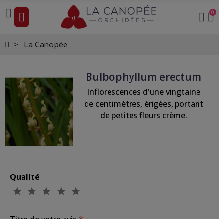
0
La Canopée
Bulbophyllum erectum
Inflorescences d'une vingtaine
de centimètres, érigées, portant
de petites fleurs crème.
Qualité
Titre de votre avis
*