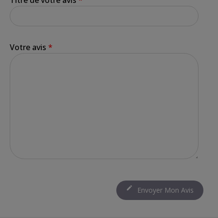
Votre avis
*

Envoyer Mon Avis