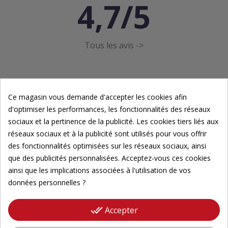
4,7/5
Tous les avis ->
Ce magasin vous demande d'accepter les cookies afin
d'optimiser les performances, les fonctionnalités des réseaux
sociaux et la pertinence de la publicité. Les cookies tiers liés aux
Newsletter
réseaux sociaux et à la publicité sont utilisés pour vous offrir
des fonctionnalités optimisées sur les réseaux sociaux, ainsi
Inscrivez-vous à notre newsletter pour suivre nos
que des publicités personnalisées. Acceptez-vous ces cookies
actualités.
ainsi que les implications associées à l'utilisation de vos
données personnelles ?
Veuillez renseigner votre adresse email pour
vous inscrire
done_all
Accepter