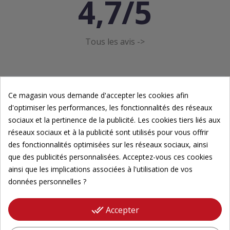
4,7/5
Tous les avis ->
Ce magasin vous demande d'accepter les cookies afin
d'optimiser les performances, les fonctionnalités des réseaux
sociaux et la pertinence de la publicité. Les cookies tiers liés aux
Newsletter
réseaux sociaux et à la publicité sont utilisés pour vous offrir
des fonctionnalités optimisées sur les réseaux sociaux, ainsi
Inscrivez-vous à notre newsletter pour suivre nos
que des publicités personnalisées. Acceptez-vous ces cookies
actualités.
ainsi que les implications associées à l'utilisation de vos
données personnelles ?
Veuillez renseigner votre adresse email pour
vous inscrire
done_all
Accepter