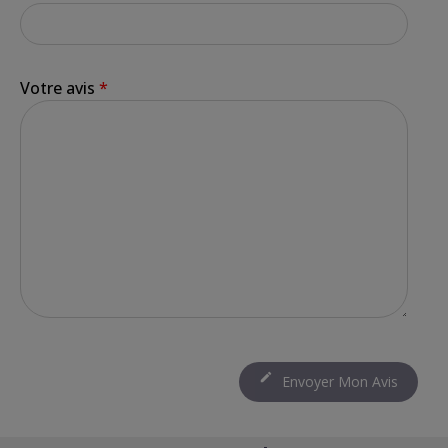
Votre avis
*

Envoyer Mon Avis