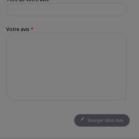
Votre avis
*

Envoyer Mon Avis