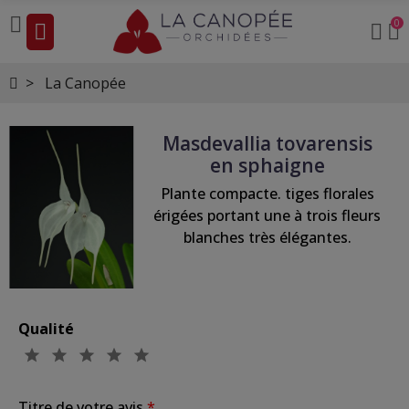
0
La Canopée
Masdevallia tovarensis
en sphaigne
Plante compacte. tiges florales
érigées portant une à trois fleurs
blanches très élégantes.
Qualité
Titre de votre avis
*