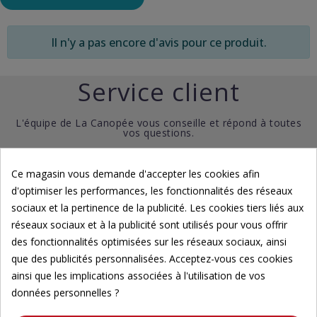
Il n'y a pas encore d'avis pour ce produit.
Service client
L'équipe de La Canopée vous conseille et répond à toutes
vos questions.
Ce magasin vous demande d'accepter les cookies afin
02 98 04 27 86
d'optimiser les performances, les fonctionnalités des réseaux
sociaux et la pertinence de la publicité. Les cookies tiers liés aux
réseaux sociaux et à la publicité sont utilisés pour vous offrir
Contactez-nous par email
des fonctionnalités optimisées sur les réseaux sociaux, ainsi
La serre est ouverte au public les jeudi, vendredi et samedi
que des publicités personnalisées. Acceptez-vous ces cookies
(Fermé du dimanche au mercredi et les jours fériés)
ainsi que les implications associées à l'utilisation de vos
Horaires : 10h - 12h et 13h - 17h
données personnelles ?