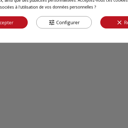
sociées à l'utilisation de vos données personnelles ?
Il n'y a pas encore d'avis pour ce produit.
tune
clear
cepter
Configurer
R