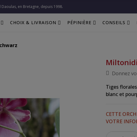
l Daoulas, en Bretagne, depuis 1998.​
CHOIX & LIVRAISON
PÉPINIÈRE
CONSEILS
Schwarz
Miltonid
Donnez vot
Tiges florale
blanc et pour
CETTE ORCHI
VOTRE INF