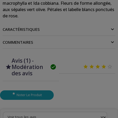
macrophylla et Ida cobbiana. Fleurs de forme allongée,
aux sépales vert olive. Pétales et labelle blancs ponctués
de rose.
CARACTÉRISTIQUES
COMMENTAIRES
Avis (1) -
Modération







des avis

Noter Le Produit