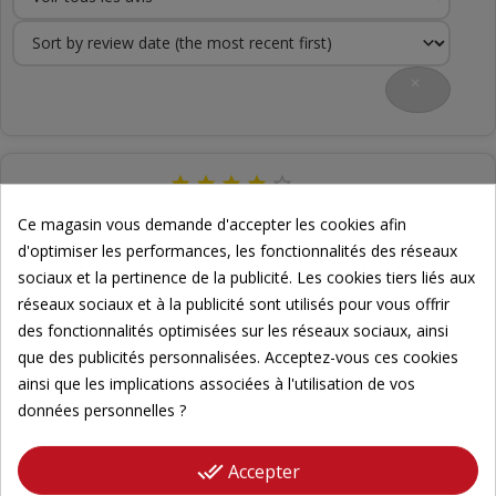






Orchidée lycaste et Nelly isler
Ce magasin vous demande d'accepter les cookies afin
d'optimiser les performances, les fonctionnalités des réseaux
sociaux et la pertinence de la publicité. Les cookies tiers liés aux
Contente d avoir reçue mes 2 orchidées. Elles étaient très
réseaux sociaux et à la publicité sont utilisés pour vous offrir
bien emballées. j ai hâte qu elle fleurissent. Merci
des fonctionnalités optimisées sur les réseaux sociaux, ainsi
que des publicités personnalisées. Acceptez-vous ces cookies
ainsi que les implications associées à l'utilisation de vos


Par Stephanie P. le 27/07/2023
0
-
0
données personnelles ?

done_all
Accepter
Voir Plus