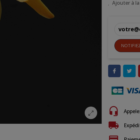
Ajouter à la
NOTIFIE
Appele
Expédi
Paieme