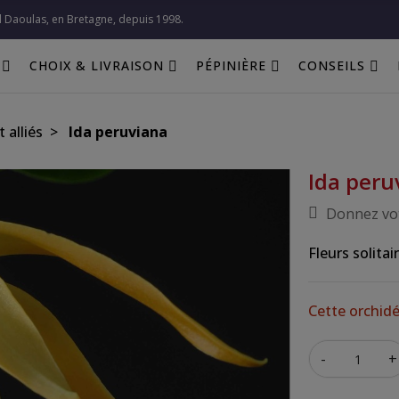
l Daoulas, en Bretagne, depuis 1998.​
CHOIX & LIVRAISON
PÉPINIÈRE
CONSEILS
 alliés
Ida peruviana
Ida peru
Donnez vot
Fleurs solitai
Cette orchidé
-
+