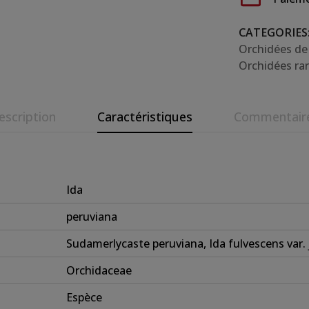
CATEGORIES
Orchidées de
Orchidées ra
escription
Caractéristiques
Commentair
Ida
peruviana
Sudamerlycaste peruviana, Ida fulvescens var. 
Orchidaceae
Espèce