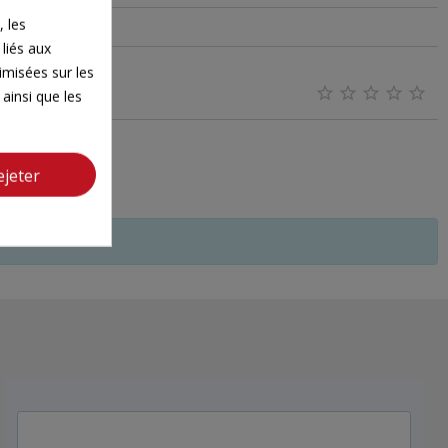
 les
 liés aux
timisées sur les





ainsi que les
ejeter