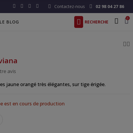
Contactez-nous
02 98 04 27 86
0
LE BLOG
viana
re avis
res jaune orangé très élégantes, sur tige érigée.
e est en cours de production