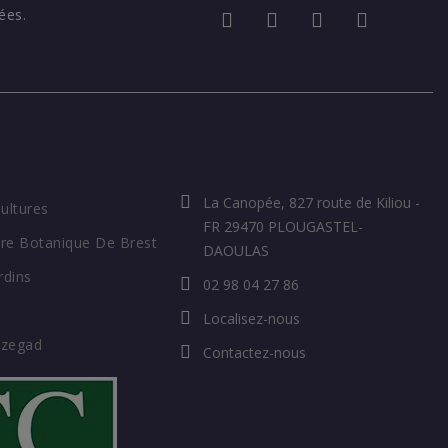
ées.
COORDONNÉES
La Canopée, 827 route de Kiliou -
Cultures
FR 29470 PLOUGASTEL-
re Botanique De Brest
DAOULAS
rdins
02 98 04 27 86
Localisez-nous
ozegad
Contactez-nous