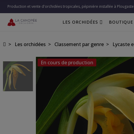
Production et vente d'orchidées tropicales, pépinière installée à Plougaste
LES ORCHIDÉES
BOUTIQUE
Les orchidées
Classement par genre
Lycaste et
En cours de production