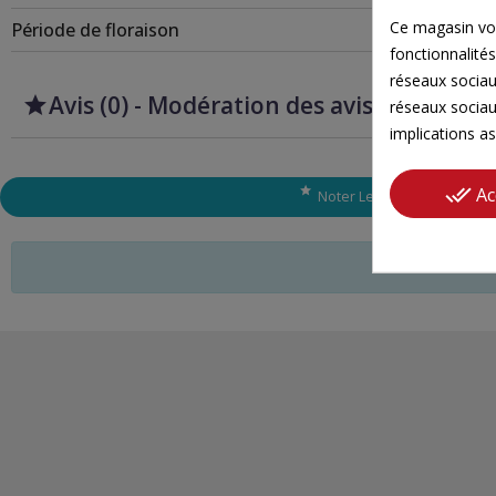
Ce magasin vou
Période de floraison
fonctionnalités
réseaux sociaux
Avis (0) - Modération des avis


réseaux sociau
implications as
done_all
Ac

Noter Le Produit