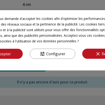
4 cm
Sur plaque
s demande d'accepter les cookies afin d'optimiser les performances,
Oui
 des réseaux sociaux et la pertinence de la publicité. Les cookies tiers
 et à la publicité sont utilisés pour vous offrir des fonctionnalités op
Printemps - Eté
x, ainsi que des publicités personnalisées. Acceptez-vous ces cookies 
sociées à l'utilisation de vos données personnelles ?
tune
clear
cepter
Configurer
R
Il n'y a pas encore d'avis pour ce produit.