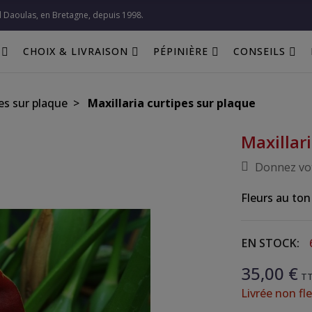
l Daoulas, en Bretagne, depuis 1998.​
CHOIX & LIVRAISON
PÉPINIÈRE
CONSEILS
es sur plaque
Maxillaria curtipes sur plaque
Maxillar
Donnez vot
Fleurs au ton
EN STOCK:
35,00 €
T
Livrée non fle