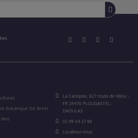
ées.
COORDONNÉES
La Canopée, 827 route de Kiliou -
Cultures
FR 29470 PLOUGASTEL-
re Botanique De Brest
DAOULAS
rdins
02 98 04 27 86
Localisez-nous