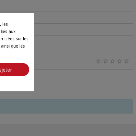
 les
 liés aux
timisées sur les
ainsi que les





ejeter