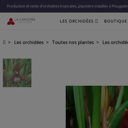
Production et vente d'orchidées tropicales, pépinière installée à Plougaste
LES ORCHIDÉES
BOUTIQUE
Les orchidées
Toutes nos plantes
Les orchidé