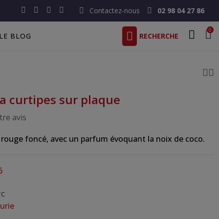
Contactez-nous
02 98 04 27 86
0
LE BLOG
ia curtipes sur plaque
re avis
 rouge foncé, avec un parfum évoquant la noix de coco.
6
TC
urie