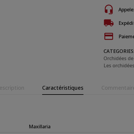
Appele
Expédi
Paieme
CATEGORIES
Orchidées de
Les orchidées
escription
Caractéristiques
Commentair
Maxillaria