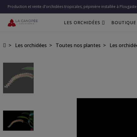
Production et vente d'orchidées tropicales, pépinière installée à Plougaste
LES ORCHIDÉES
BOUTIQUE
Les orchidées
Toutes nos plantes
Les orchidé