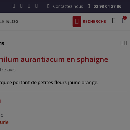
Contactez-nous
02 98 04 27 86
0
LE BLOG
ne
hilum aurantiacum en sphaigne
re avis
arquée portant de petites fleurs jaune orangé.
1
TC
urie