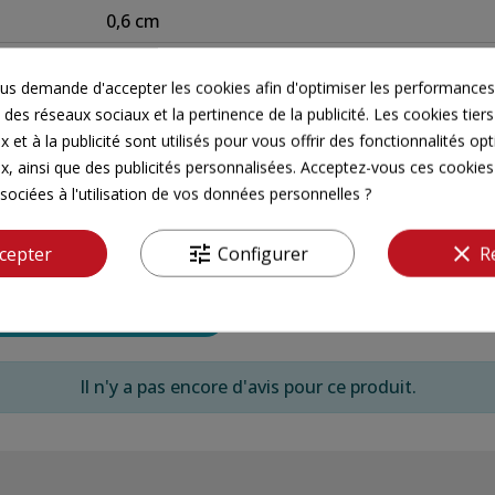
0,6 cm
Sphaigne
s demande d'accepter les cookies afin d'optimiser les performances,
Oui
 des réseaux sociaux et la pertinence de la publicité. Les cookies tiers
 et à la publicité sont utilisés pour vous offrir des fonctionnalités op
Printemps
x, ainsi que des publicités personnalisées. Acceptez-vous ces cookies 
sociées à l'utilisation de vos données personnelles ?
tune
clear
cepter
Configurer
R
Il n'y a pas encore d'avis pour ce produit.