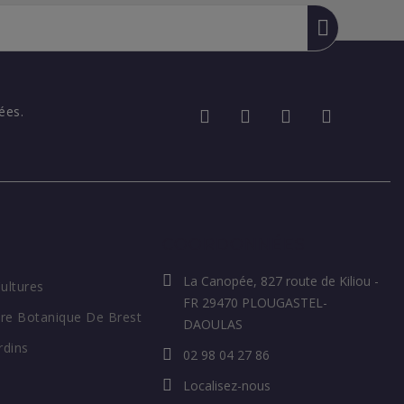
ées.
COORDONNÉES
La Canopée, 827 route de Kiliou -
Cultures
FR 29470 PLOUGASTEL-
re Botanique De Brest
DAOULAS
rdins
02 98 04 27 86
Localisez-nous