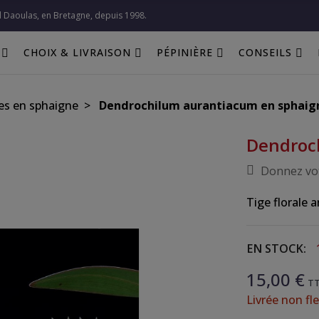
l Daoulas, en Bretagne, depuis 1998.​
CHOIX & LIVRAISON
PÉPINIÈRE
CONSEILS
es en sphaigne
Dendrochilum aurantiacum en sphaig
Dendroc
Donnez vot
Tige florale 
EN STOCK:
15,00 €
T
Livrée non fle