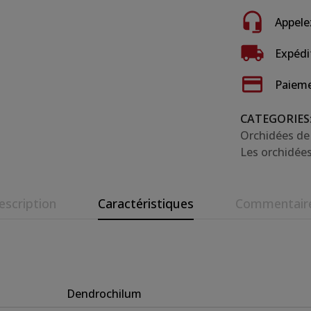
Appele
Expédi
Paieme
CATEGORIES
Orchidées de
Les orchidée
escription
Caractéristiques
Commentair
Dendrochilum