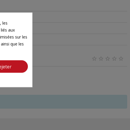
 les
 liés aux
timisées sur les
ainsi que les





ejeter