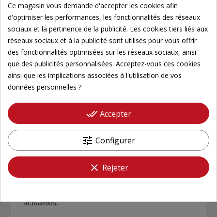
Ce magasin vous demande d'accepter les cookies afin
Votre avis est précieux,
d'optimiser les performances, les fonctionnalités des réseaux
sociaux et la pertinence de la publicité. Les cookies tiers liés aux
partagez votre expérience
réseaux sociaux et à la publicité sont utilisés pour vous offrir
4,7/5
des fonctionnalités optimisées sur les réseaux sociaux, ainsi
que des publicités personnalisées. Acceptez-vous ces cookies
ainsi que les implications associées à l'utilisation de vos
Tous les avis ->
données personnelles ?
done_all
Accepter
tune
Configurer
Newsletter
clear
Rejeter
Inscrivez-vous à notre newsletter pour suivre nos
actualités.