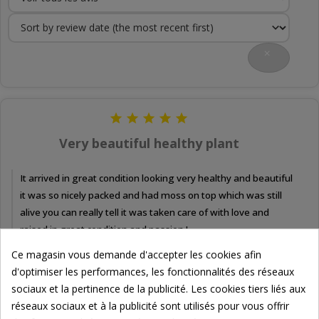






Very beautiful healthy plant
It arrived in great condition looking very healthy and beautiful
it was so nicely packed and had moss on top which was still
alive you can really tell it was taken care of with love and
raised in great condition and passion !
Ce magasin vous demande d'accepter les cookies afin
d'optimiser les performances, les fonctionnalités des réseaux


Par Kevin F. le 25/04/2020
0
-
0
sociaux et la pertinence de la publicité. Les cookies tiers liés aux
réseaux sociaux et à la publicité sont utilisés pour vous offrir