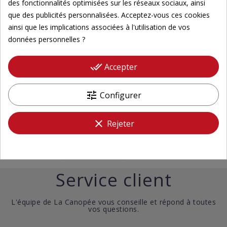
des fonctionnalités optimisées sur les réseaux sociaux, ainsi





que des publicités personnalisées. Acceptez-vous ces cookies
ainsi que les implications associées à l'utilisation de vos
Sublime
données personnelles ?
Très belle couleur qui change au fil des jours .. à la fois vive et
done_all
Accepter
douce !! Elle égaye ma petite collection.
tune
Configurer


Par Sandrine B. le 31/07/2018
0
-
0
clear
Rejeter

Voir Plus
Service client
L'équipe de La Canopée vous conseille et répond à toutes
vos questions.