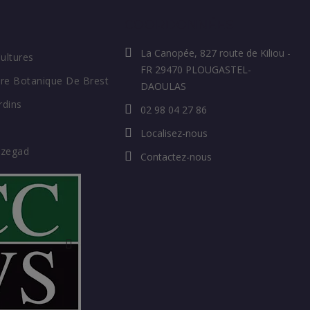
COORDONNÉES
La Canopée, 827 route de Kiliou -
Cultures
FR 29470 PLOUGASTEL-
re Botanique De Brest
DAOULAS
rdins
02 98 04 27 86
Localisez-nous
ozegad
Contactez-nous