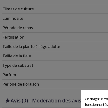
Climat de culture
Luminosité
Période de repos
Fertilisation
Taille de la plante à l'âge adulte
Taille de la fleur
Type de substrat
Parfum
Période de floraison
Ce magasin vou
Avis (0) - Modération des avis


fonctionnalités