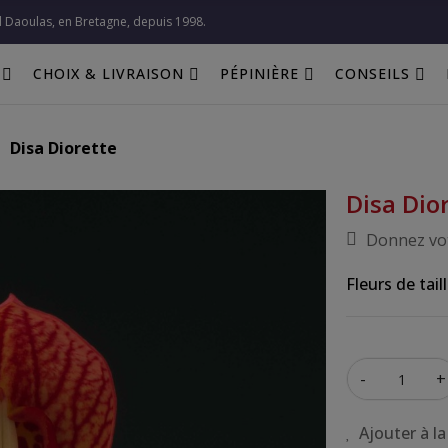
l Daoulas, en Bretagne, depuis 1998.​
CHOIX & LIVRAISON
PÉPINIÈRE
CONSEILS
Disa Diorette
Disa Dio
Donnez vot
Fleurs de tai
-
+
Ajouter à la