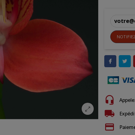
NOTIFIE
Appele
Expédi
Paieme