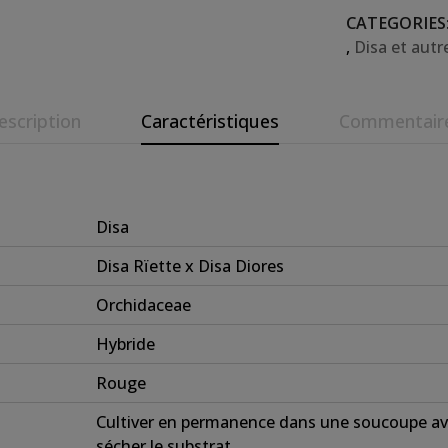
CATEGORIES
,
Disa et autr
escription
Caractéristiques
Commentair
Disa
Disa Rïette x Disa Diores
Orchidaceae
Hybride
Rouge
Cultiver en permanence dans une soucoupe ave
sécher le substrat.