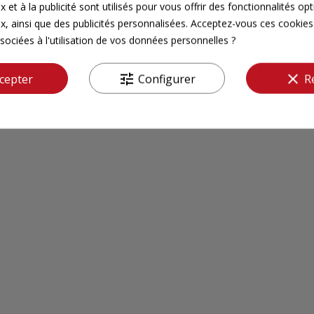
 et à la publicité sont utilisés pour vous offrir des fonctionnalités op
x, ainsi que des publicités personnalisées. Acceptez-vous ces cookies 
sociées à l'utilisation de vos données personnelles ?
tune
clear
cepter
Configurer
R
Il n'y a pas encore d'avis pour ce produit.