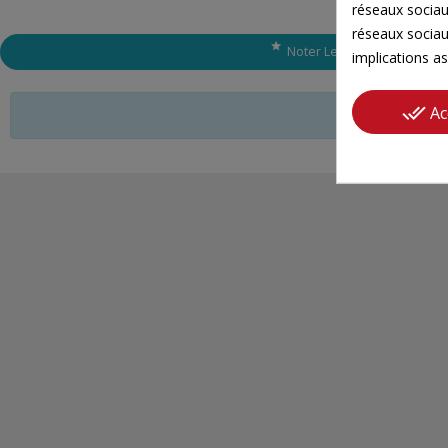
réseaux sociaux
réseaux sociau

Noter Le Produit
implications as
done_all
Ac