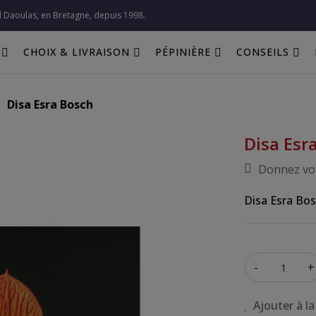
l Daoulas, en Bretagne, depuis 1998.​
CHOIX & LIVRAISON
PÉPINIÈRE
CONSEILS
Disa Esra Bosch
Disa Esr
Donnez vot
Disa Esra Bos
-
+
Ajouter à la