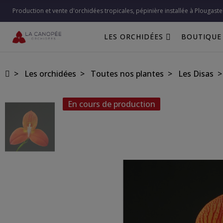
Production et vente d'orchidées tropicales, pépinière installée à Plougaste
LES ORCHIDÉES
BOUTIQUE
Les orchidées
Toutes nos plantes
Les Disas
En cours de production