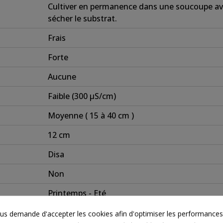
Cultiver en permanence dans une soucoupe ave
sécher le substrat.
Frais
Forte
Aucune
Faible (300 µS/cm)
Moyenne ( 15 à 40 cm )
12 cm
Disa
Non
Printemps - Eté
s demande d'accepter les cookies afin d'optimiser les performances,