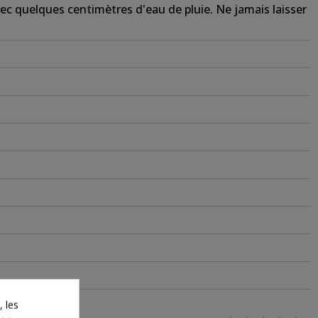
c quelques centimètres d'eau de pluie. Ne jamais laisser
 les