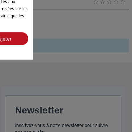
 liés aux





timisées sur les
ainsi que les
ejeter
Newsletter
Inscrivez-vous à notre newsletter pour suivre