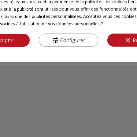
 des réseaux sociaux et la pertinence de la publicité. Les cookies tiers
 et à la publicité sont utilisés pour vous offrir des fonctionnalités op
x, ainsi que des publicités personnalisées. Acceptez-vous ces cookies 
sociées à l'utilisation de vos données personnelles ?
tune
clear
cepter
Configurer
R
Il n'y a pas encore d'avis pour ce produit.