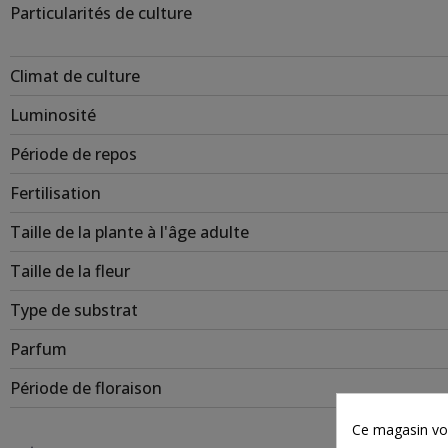
Particularités de culture
Climat de culture
Luminosité
Période de repos
Fertilisation
Taille de la plante à l'âge adulte
Taille de la fleur
Type de substrat
Parfum
Période de floraison
Ce magasin vou