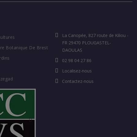
COORDONNÉES
La Canopée, 827 route de Kiliou -
Cultures
FR 29470 PLOUGASTEL-
re Botanique De Brest
DAOULAS
rdins
02 98 04 27 86
Localisez-nous
ozegad
Contactez-nous