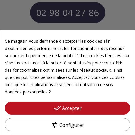
02 98 04 27 86
Contactez-nous par email
La serre est ouverte au public les jeudi, vendredi et samedi
Ce magasin vous demande d'accepter les cookies afin
(Fermé du dimanche au mercredi et les jours fériés)
d'optimiser les performances, les fonctionnalités des réseaux
Horaires : 10h - 12h et 13h - 17h
sociaux et la pertinence de la publicité. Les cookies tiers liés aux
réseaux sociaux et à la publicité sont utilisés pour vous offrir
Avis
des fonctionnalités optimisées sur les réseaux sociaux, ainsi
que des publicités personnalisées. Acceptez-vous ces cookies
ainsi que les implications associées à l'utilisation de vos
Votre avis est précieux,
données personnelles ?
partagez votre expérience
4,7/5
done_all
Accepter
tune
Configurer
Tous les avis ->